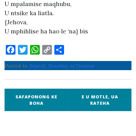
U mpalamise maqhubu,
U ntsike ka liatla.
{Jehova,
U mphihlise ha hao le ‘na} bis
F
T
W
C
S
a
w
h
o
h
Posted in
Sepedi
,
Sesotho
,
seTswana
c
it
at
p
ar
e
te
s
y
e
b
r
A
Li
P
o
p
n
SAFAPONONG KE
E U MOTLE, UA
o
BOHA
RATEHA
o
p
k
s
k
t