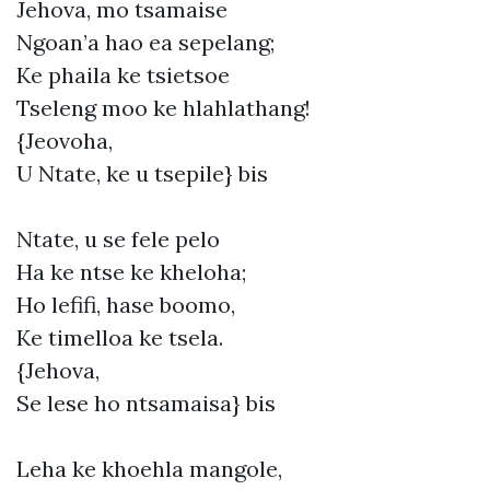
Jehova, mo tsamaise
Ngoan’a hao ea sepelang;
Ke phaila ke tsietsoe
Tseleng moo ke hlahlathang!
{Jeovoha,
U Ntate, ke u tsepile} bis
Ntate, u se fele pelo
Ha ke ntse ke kheloha;
Ho lefifi, hase boomo,
Ke timelloa ke tsela.
{Jehova,
Se lese ho ntsamaisa} bis
Leha ke khoehla mangole,