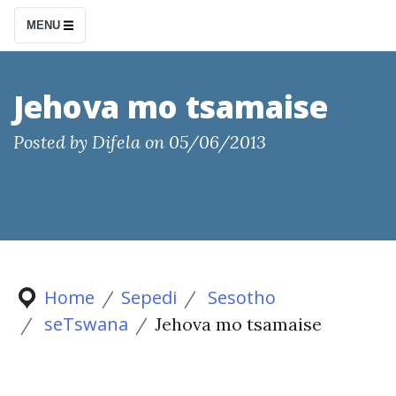
S
MENU
k
i
p
Jehova mo tsamaise
t
Posted by
Difela
on
05/06/2013
o
c
o
n
t
e
Home
Sepedi
Sesotho
n
seTswana
Jehova mo tsamaise
t