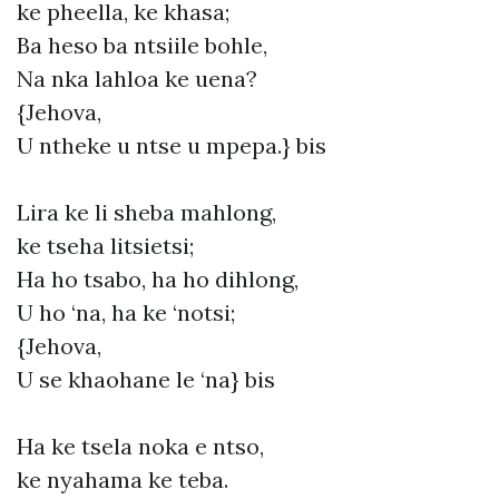
ke pheella, ke khasa;
Ba heso ba ntsiile bohle,
Na nka lahloa ke uena?
{Jehova,
U ntheke u ntse u mpepa.} bis
Lira ke li sheba mahlong,
ke tseha litsietsi;
Ha ho tsabo, ha ho dihlong,
U ho ‘na, ha ke ‘notsi;
{Jehova,
U se khaohane le ‘na} bis
Ha ke tsela noka e ntso,
ke nyahama ke teba.